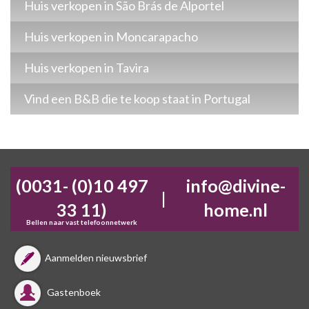
Huis verkopen in São Brás de Alportel
Huis verkopen in Moncarapacho
Huis verkopen in Tavira
Vind een B&B die te koop staat in Portugal
(0031- (0)10 497
info@divine-
|
33 11)
home.nl
Bellen naar vast telefoonnetwerk
Aanmelden nieuwsbrief
Gastenboek